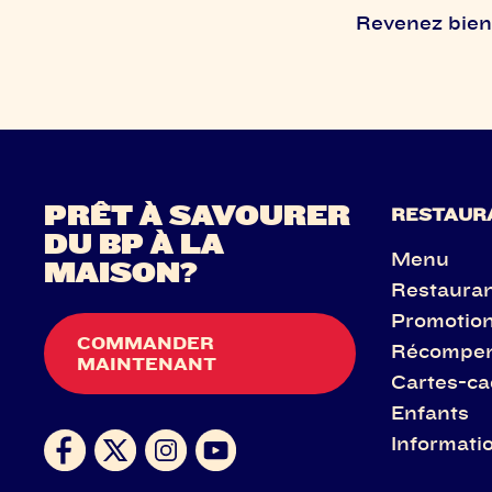
Revenez bient
PRÊT À SAVOURER
RESTAUR
DU BP À LA
Menu
MAISON?
Restaura
Promotio
COMMANDER
Récompe
MAINTENANT
Cartes-c
Enfants
Informatio