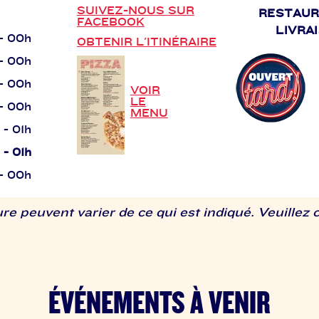
SUIVEZ-NOUS SUR
RESTAUR
FACEBOOK
LIVRA
 - 00h
OBTENIR L'ITINÉRAIRE
 - 00h
 - 00h
VOIR
LE
 - 00h
MENU
h - 01h
h - 01h
 - 00h
re peuvent varier de ce qui est indiqué. Veuillez 
ÉVÉNEMENTS À VENIR