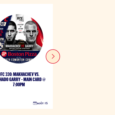
UFC 330: MAKHACHEV VS.
LIVE & LOCAL MUSIC: FEATU
ADO GARRY - MAIN CARD @
MIKE DOMINEY
7:00PM
août 15
a