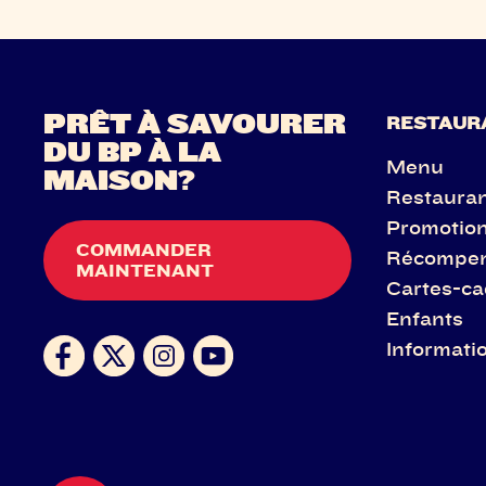
PRÊT À SAVOURER
RESTAUR
DU BP À LA
Menu
MAISON?
Restaura
Promotio
COMMANDER
Récompe
MAINTENANT
Cartes-c
Enfants
Informatio