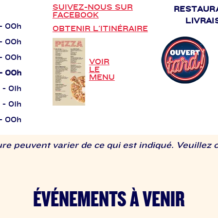
SUIVEZ-NOUS SUR
RESTAUR
FACEBOOK
LIVRAI
 - 00h
OBTENIR L'ITINÉRAIRE
 - 00h
 - 00h
VOIR
LE
 - 00h
MENU
h - 01h
h - 01h
 - 00h
re peuvent varier de ce qui est indiqué. Veuillez 
ÉVÉNEMENTS À VENIR