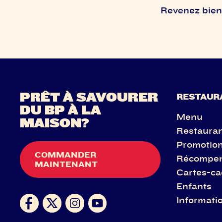
Revenez bient
PRÊT À SAVOURER
RESTAUR
DU BP À LA
Menu
MAISON?
Restaura
Promotio
COMMANDER
Récompe
MAINTENANT
Cartes-c
Enfants
Informatio