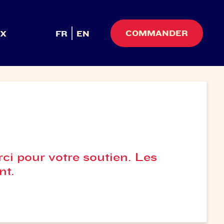
COMMANDER
UX
FR
EN
rci pour votre soutien. Les
nt.