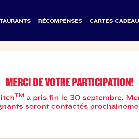
TAURANTS
RÉCOMPENSES
CARTES-CADEA
MERCI DE VOTRE PARTICIPATION!
TM
itch
a pris fin le 30 septembre. Me
gnants seront contactés prochaineme