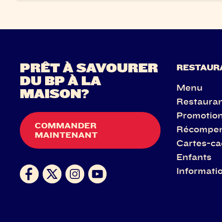
PRÊT À SAVOURER
RESTAUR
DU BP À LA
Menu
MAISON?
Restaura
Promotio
COMMANDER
Récompe
MAINTENANT
Cartes-c
Enfants
Informatio